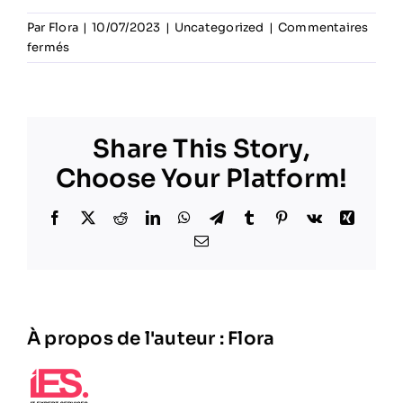
Par
Flora
|
10/07/2023
|
Uncategorized
|
Commentaires
sur
fermés
The
Benefits
of
Dancing
Share This Story,
for
Your
Choose Your Platform!
Health
and
Facebook
X
Reddit
LinkedIn
WhatsApp
Telegram
Tumblr
Pinterest
Vk
Xing
Well-
Email
Being
À propos de l'auteur :
Flora