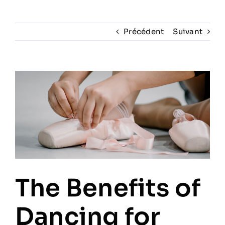
Prestations
Précédent
Suivant
Artistes
Voir
l'image
Galerie
agrandie
Formation
Contact
The Benefits of
Dancing for