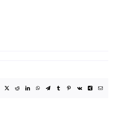
Facebook
X
Reddit
LinkedIn
WhatsApp
Telegram
Tumblr
Pinterest
Vk
Xing
Email