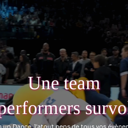
Une team
performers survo
 up Dance, l'atout peps de tous vos évène