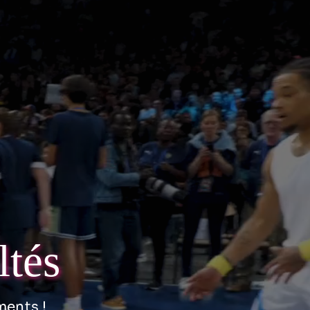
ltés
ments !