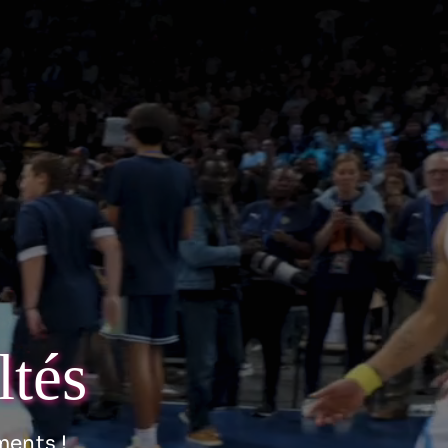
ltés
ments !