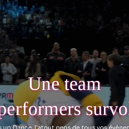
Une team
performers survo
 up Dance, l'atout peps de tous vos évène