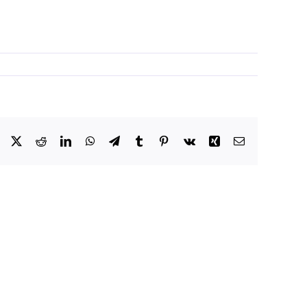
Facebook
X
Reddit
LinkedIn
WhatsApp
Telegram
Tumblr
Pinterest
Vk
Xing
Email