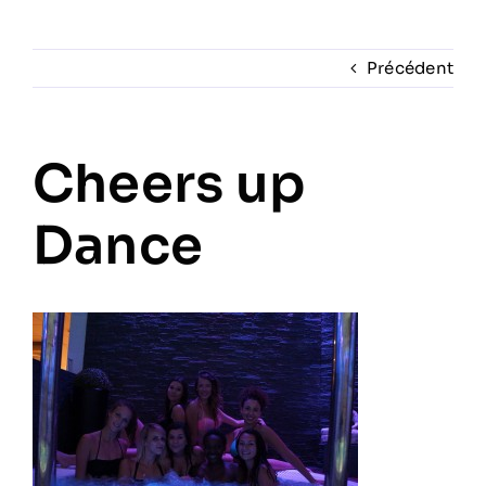
Prestations
Précédent
Artistes
Cheers up
Galerie
Dance
Formation
Contact