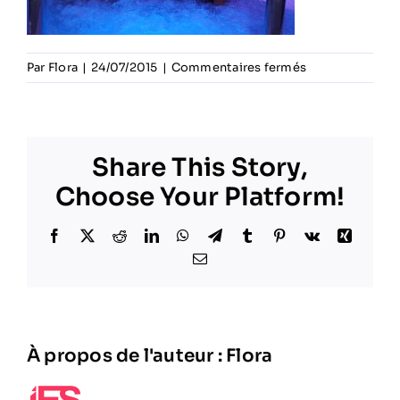
sur
Par
Flora
|
24/07/2015
|
Commentaires fermés
Cheers
up
Dance
Share This Story,
Choose Your Platform!
Facebook
X
Reddit
LinkedIn
WhatsApp
Telegram
Tumblr
Pinterest
Vk
Xing
Email
À propos de l'auteur :
Flora