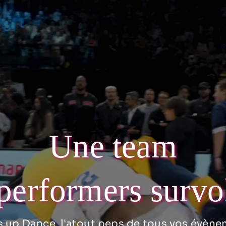
Une team
performers survo
 up Dance, l'atout peps de tous vos évène