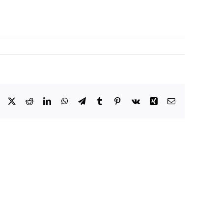
Facebook
X
Reddit
LinkedIn
WhatsApp
Telegram
Tumblr
Pinterest
Vk
Xing
Email