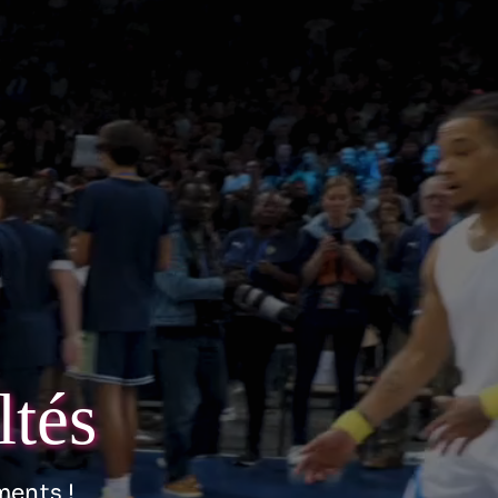
ltés
ments !