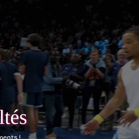
ltés
ments !