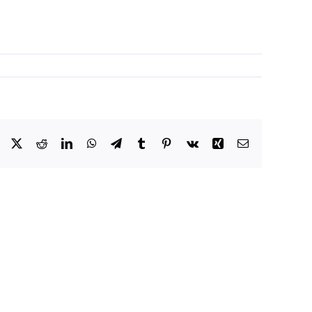
Facebook
X
Reddit
LinkedIn
WhatsApp
Telegram
Tumblr
Pinterest
Vk
Xing
Email