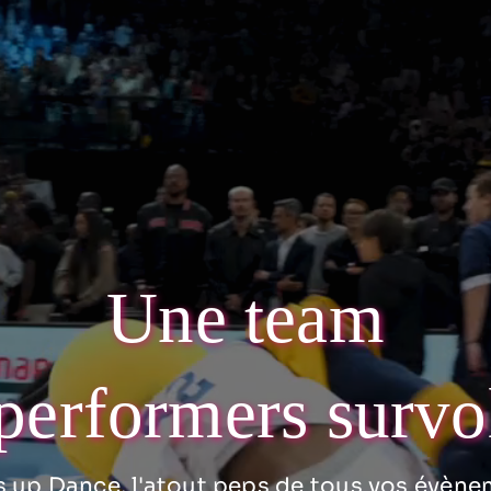
Une team
performers survo
 up Dance, l'atout peps de tous vos évène