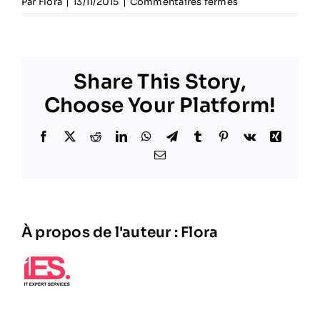
sur
Par
Flora
|
13/11/2015
|
Commentaires fermés
Niort
FC
Share This Story,
Choose Your Platform!
Facebook
X
Reddit
LinkedIn
WhatsApp
Telegram
Tumblr
Pinterest
Vk
Xing
Email
À propos de l'auteur :
Flora