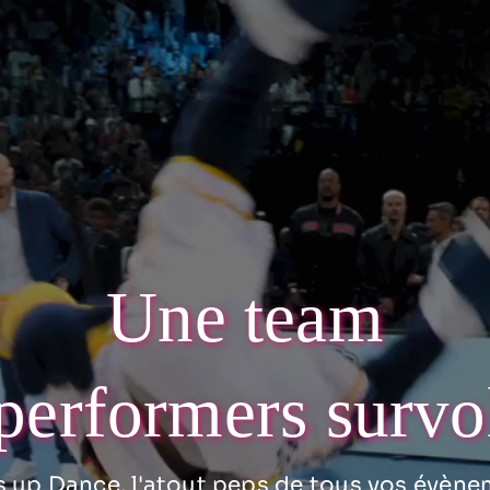
Une team
performers survo
 up Dance, l'atout peps de tous vos évène