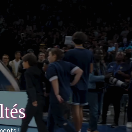
ltés
ments !