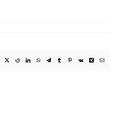
Facebook
X
Reddit
LinkedIn
WhatsApp
Telegram
Tumblr
Pinterest
Vk
Xing
Email