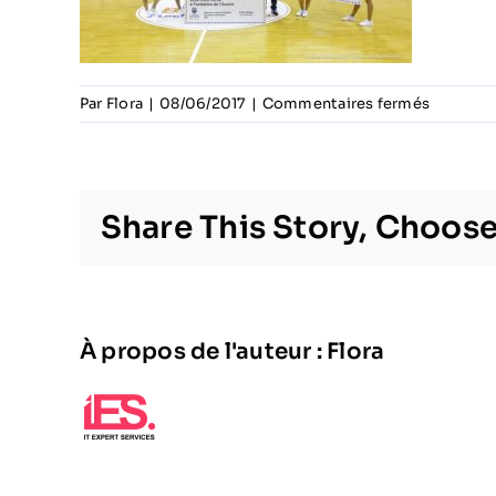
sur
Par
Flora
|
08/06/2017
|
Commentaires fermés
pompo
girls
France
Share This Story, Choose
À propos de l'auteur :
Flora