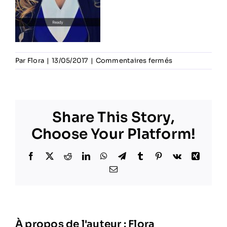
sur
Par
Flora
|
13/05/2017
|
Commentaires fermés
Pompom
girls
Share This Story,
Choose Your Platform!
Facebook
X
Reddit
LinkedIn
WhatsApp
Telegram
Tumblr
Pinterest
Vk
Xing
Email
À propos de l'auteur :
Flora