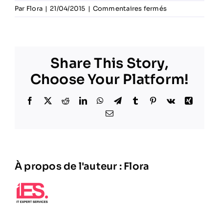
sur
Par
Flora
|
21/04/2015
|
Commentaires fermés
11133970_8323
Share This Story,
Choose Your Platform!
Facebook
X
Reddit
LinkedIn
WhatsApp
Telegram
Tumblr
Pinterest
Vk
Xing
Email
À propos de l'auteur :
Flora