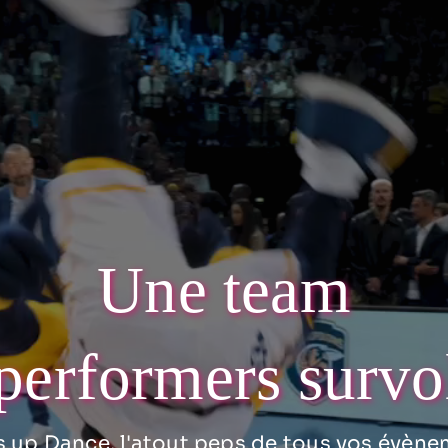
Une team
performers survo
 up Dance, l'atout peps de tous vos évène