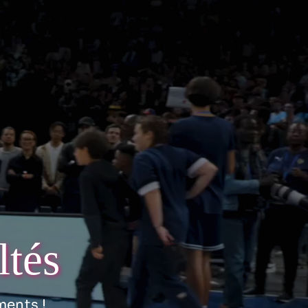
ltés
ments !