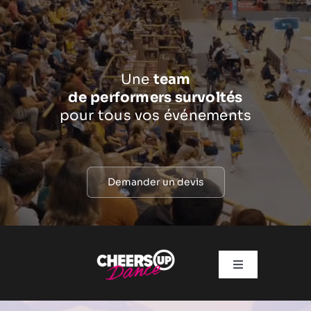
Passer
au
contenu
Une
team
de
performers survoltés
pour tous vos événements
Demander un devis
Toggle
Navigation
ACTUS