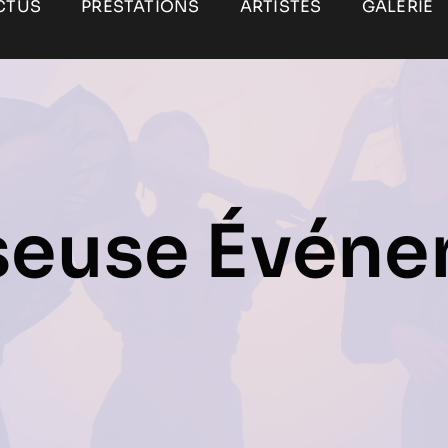
CTUS
PRESTATIONS
ARTISTES
GALERIE
seuse Événe