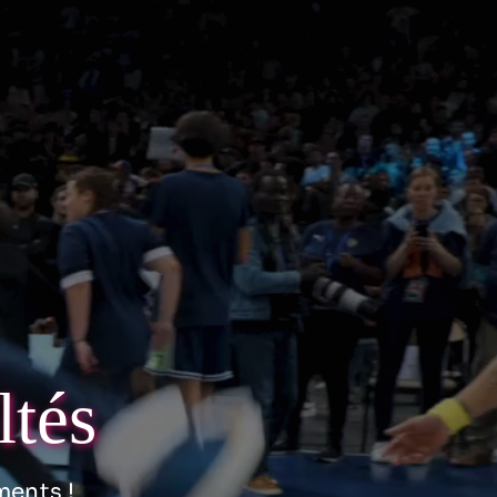
ltés
ments !