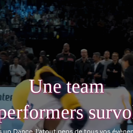
Une team
performers survo
 up Dance, l'atout peps de tous vos évène