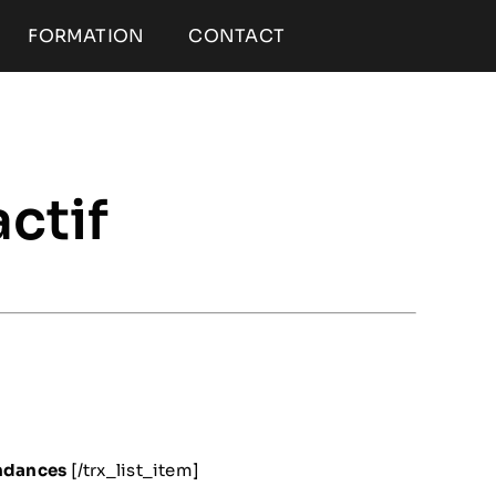
FORMATION
CONTACT
ctif
endances
[/trx_list_item]