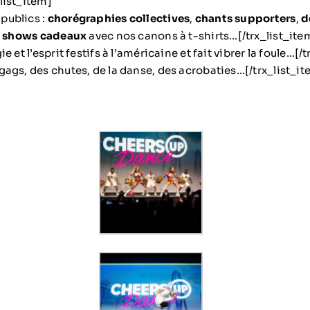
_list_item]
publics :
chorégraphies collectives
,
chants supporters
,
d
,
shows cadeaux
avec nos canons à t-shirts…[/trx_list_ite
e et l’esprit festifs à l’américaine et fait vibrer la foule…[/
gags, des chutes, de la danse, des acrobaties…[/trx_list_it