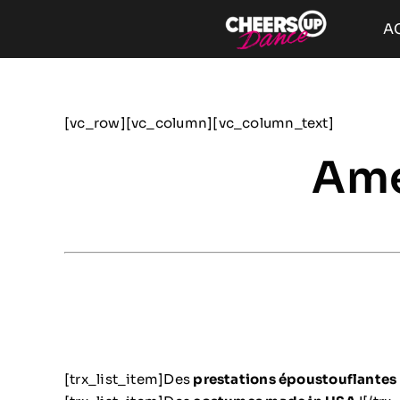
Passer
A
au
contenu
[vc_row][vc_column][vc_column_text]
Ame
[trx_list_item]Des
prestations époustouflantes