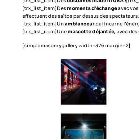
[trx_list_item]Des
costumes made in USA
![/trx
[trx_list_item]Des
moments d’échange
avec vos 
effectuent des saltos par dessus des spectateurs
[trx_list_item]Un
ambianceur
qui incarne l’énergi
[trx_list_item]Une
mascotte déjantée,
avec des 
[simplemasonrygallery width=376 margin=2]