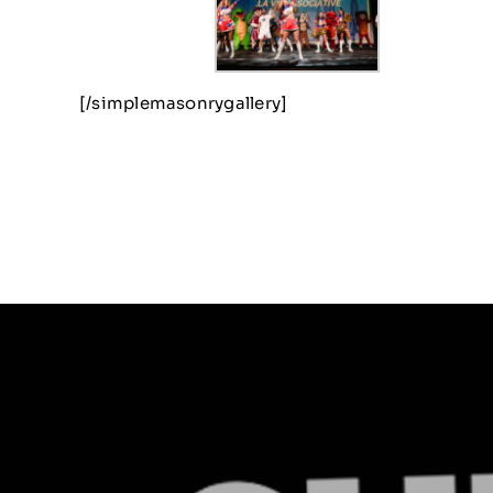
[/simplemasonrygallery]