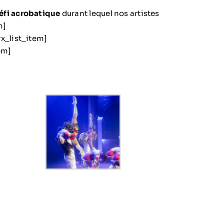
éfi acrobatique
durant lequel nos artistes
m]
trx_list_item]
em]