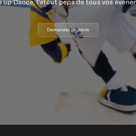
 up Dance, l'atout peps de tous vos évène
Demander un devis