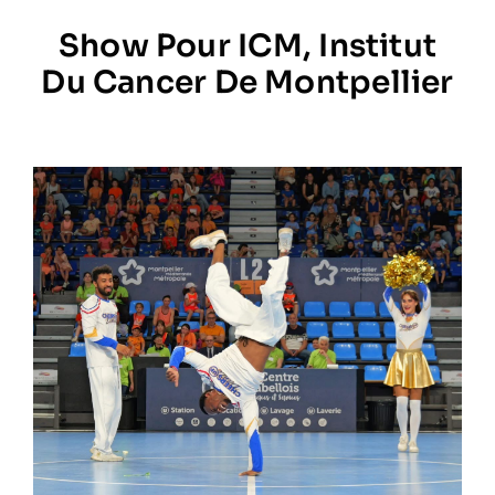
Show Pour ICM, Institut
Prestations
Du Cancer De Montpellier
Artistes
Galerie
Formation
Contact