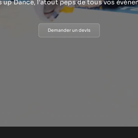
 up Dance, l'atout peps de tous vos évène
Demander un devis