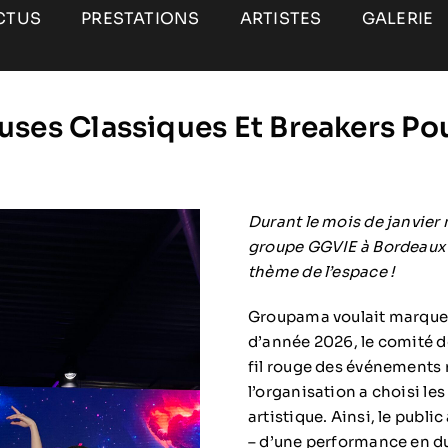
CTUS
PRESTATIONS
ARTISTES
GALERIE
ses Classiques Et Breakers P
Durant le mois de janvie
groupe GGVIE à Bordeaux e
thème de l’espace !
Groupama voulait marquer 
d’année 2026, le comité d
fil rouge des événements
l’organisation a choisi l
artistique. Ainsi, le public 
– d’une performance en du