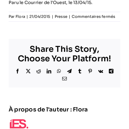
Paru le Courrier de l’Ouest, le 13/04/15.
sur
Par
Flora
|
21/04/2015
|
Presse
|
Commentaires fermés
Les
Cheers
up
dansen
Share This Story,
au
Crédit
Choose Your Platform!
Agrico
Facebook
X
Reddit
LinkedIn
WhatsApp
Telegram
Tumblr
Pinterest
Vk
Xing
Email
À propos de l'auteur :
Flora