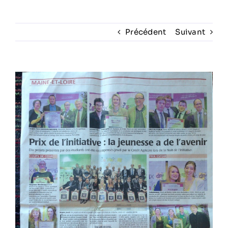
Prestations
Précédent
Suivant
Artistes
Voir
l'image
Galerie
agrandie
Formation
Contact