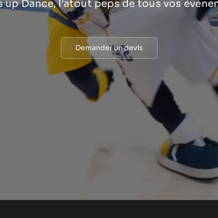
 up Dance, l'atout peps de tous vos évène
Demander un devis