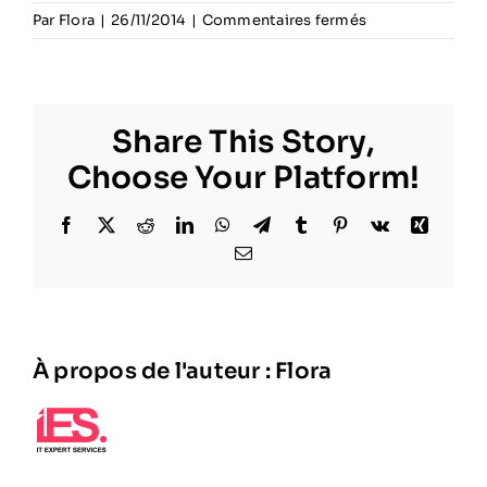
sur
Par
Flora
|
26/11/2014
|
Commentaires fermés
10722200_1020
Share This Story,
Choose Your Platform!
Facebook
X
Reddit
LinkedIn
WhatsApp
Telegram
Tumblr
Pinterest
Vk
Xing
Email
À propos de l'auteur :
Flora