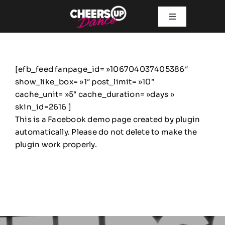
Passer
au
Toggle
contenu
Navigation
ACTUS
[efb_feed fanpage_id= »106704037405386″
Prestations
show_like_box= »1″ post_limit= »10″
cache_unit= »5″ cache_duration= »days »
skin_id=2616 ]
Artistes
This is a Facebook demo page created by plugin
automatically. Please do not delete to make the
plugin work properly.
Galerie
Formation
Contact