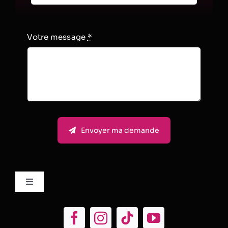
Votre message
*
Envoyer ma demande
Toggle
Navigation
Mentions Légales