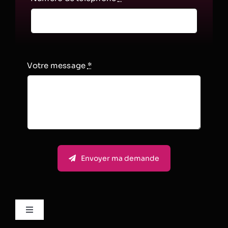
Votre message
*
Envoyer ma demande
Toggle
Navigation