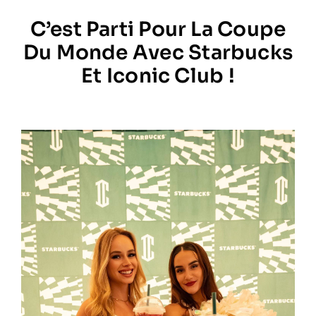
C’est Parti Pour La Coupe
Prestations
Du Monde Avec Starbucks
Et Iconic Club !
Artistes
Galerie
Formation
Contact