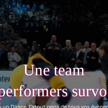
Une team
performers survo
 up Dance, l'atout peps de tous vos évène