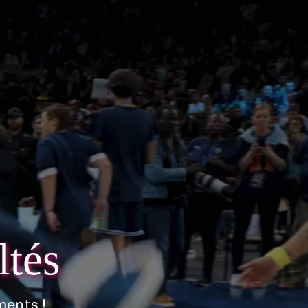
ltés
ments !