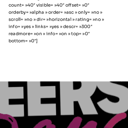
count= »40″ visible= »40″ offset= »0″
orderby= »alpha » order= »asc » only= »no »
scroll= »no » dir= »horizontal » rating= »no »
info= »yes » links= »yes » descr= »300″
readmore= »on » info= »on » top= »0″
bottom= »0″]