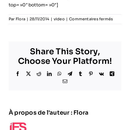
top= »0″ bottom= »0″]
sur
Par
Flora
|
28/11/2014
|
video
|
Commentaires fermés
Soirée
de
présenta
du
Share This Story,
nouveau
maillot
Choose Your Platform!
du
SCO
Facebook
X
Reddit
LinkedIn
WhatsApp
Telegram
Tumblr
Pinterest
Vk
Xing
Email
À propos de l'auteur :
Flora