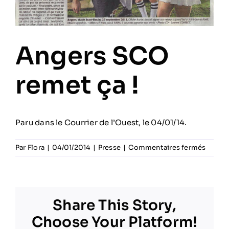
Angers SCO
remet ça !
Paru dans le Courrier de l’Ouest, le 04/01/14.
sur
Par
Flora
|
04/01/2014
|
Presse
|
Commentaires fermés
Anger
SCO
remet
ça
Share This Story,
!
Choose Your Platform!