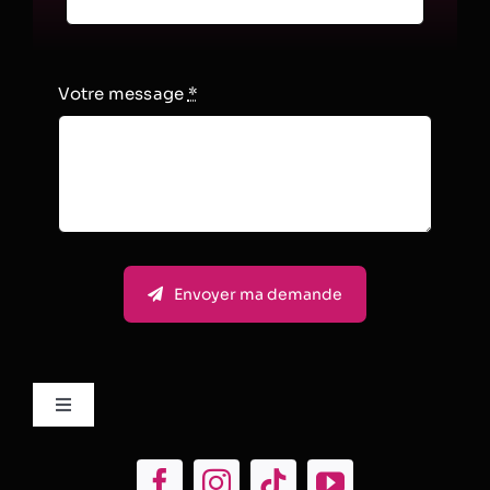
Votre message
*
Envoyer ma demande
Toggle
Navigation
Mentions Légales