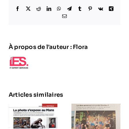
Facebook
X
Reddit
LinkedIn
WhatsApp
Telegram
Tumblr
Pinterest
Vk
Xing
Email
À propos de l'auteur :
Flora
Articles similaires
Les
Cheers
Up À La
Foire