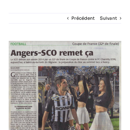
Prestations
Précédent
Suivant
Artistes
Voir
l'image
Galerie
agrandie
Formation
Contact