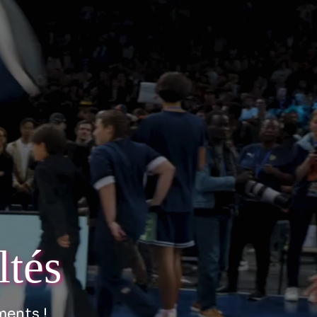
ltés
ments !