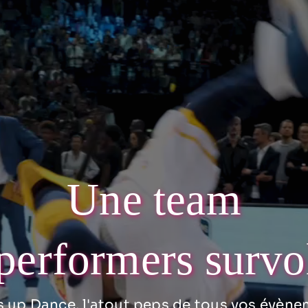
Une team
performers survo
 up Dance, l'atout peps de tous vos évène