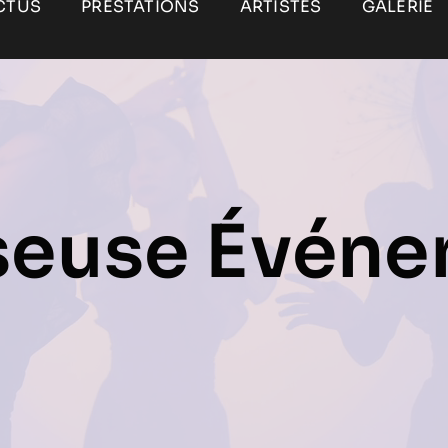
CTUS
PRESTATIONS
ARTISTES
GALERIE
seuse Événe