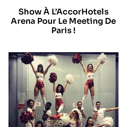
Show À L’AccorHotels
Prestations
Arena Pour Le Meeting De
Paris !
Artistes
Galerie
Formation
Contact