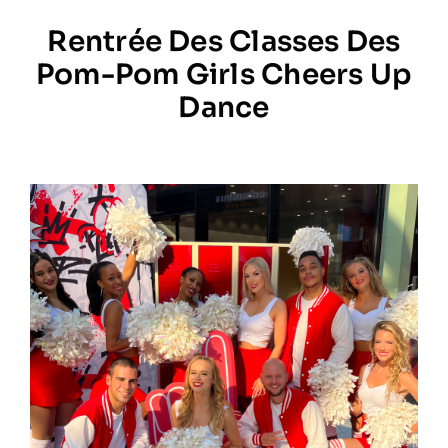
Rentrée Des Classes Des
Prestations
Pom-Pom Girls Cheers Up
Dance
Artistes
Galerie
Formation
Contact