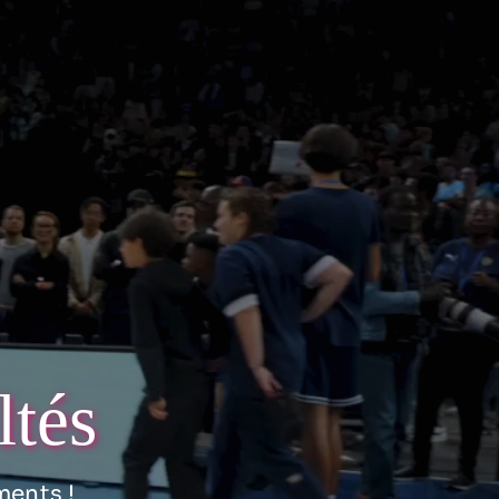
ltés
ments !