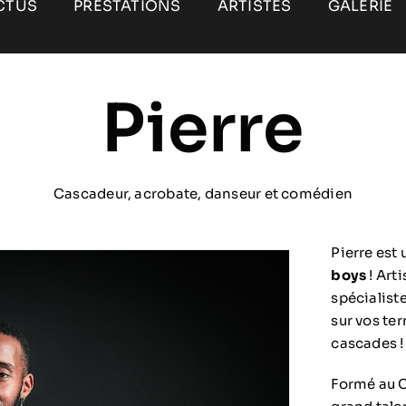
CTUS
PRESTATIONS
ARTISTES
GALERIE
Pierre
Cascadeur, acrobate, danseur et comédien
Pierre est
boys
! Arti
spécialiste
sur vos te
cascades ! 
Formé au C