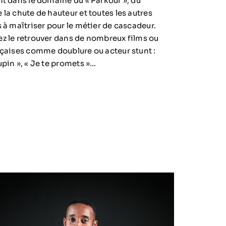
nt dans le domaine du « Parkour », du
 la chute de hauteur et toutes les autres
s à maîtriser pour le métier de cascadeur.
z le retrouver dans de nombreux films ou
nçaises comme doublure ou acteur stunt :
upin », « Je te promets »…