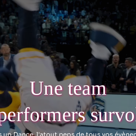
Une team
performers survo
 up Dance, l'atout peps de tous vos évène