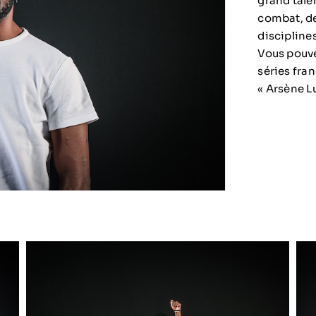
grand tale
combat, de
discipline
Vous pouve
séries fra
« Arsène L