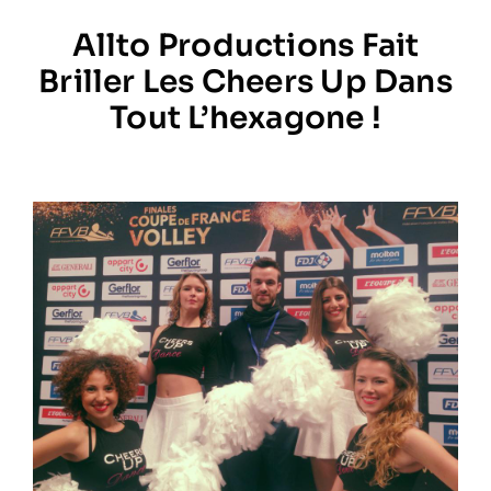
Allto Productions Fait
Prestations
Briller Les Cheers Up Dans
Tout L’hexagone !
Artistes
Galerie
Formation
Contact