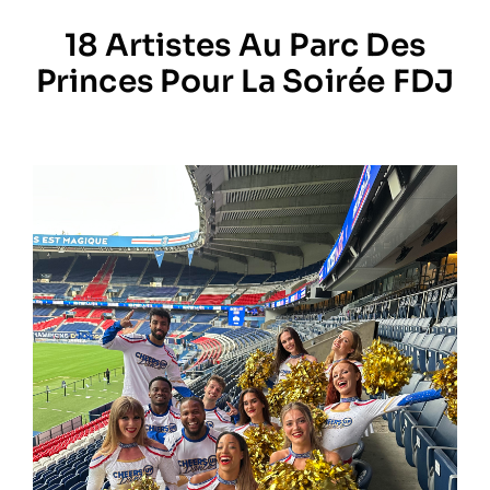
18 Artistes Au Parc Des
Prestations
Princes Pour La Soirée FDJ
Artistes
Galerie
Formation
Contact